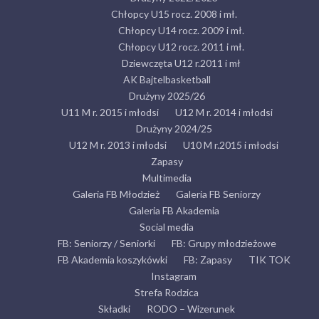
Chłopcy U15 rocz. 2008 i mł.
Chłopcy U14 rocz. 2009 i mł.
Chłopcy U12 rocz. 2011 i mł.
Dziewczęta U12 r.2011 i mł
AK Bajtelbasketball
Drużyny 2025/26
U11 M r. 2015 i młodsi
U12 M r. 2014 i młodsi
Drużyny 2024/25
U12 M r. 2013 i młodsi
U10 M r.2015 i młodsi
Zapasy
Multimedia
Galeria FB Młodzież
Galeria FB Seniorzy
Galeria FB Akademia
Social media
FB: Seniorzy / Seniorki
FB: Grupy młodzieżowe
FB Akademia koszykówki
FB: Zapasy
TIK TOK
Instagram
Strefa Rodzica
Składki
RODO – Wizerunek