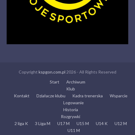
Copyright
kspgon.com.pl
2026 - All Rights Reserved
Start
Archiwum
Klub
Kontakt
Działacze klubu
Kadra trenerska
Wsparcie
Logowanie
Historia
Rozgrywki
2 liga K
3 Liga M
U17 M
U15 M
U14 K
U12 M
U11 M